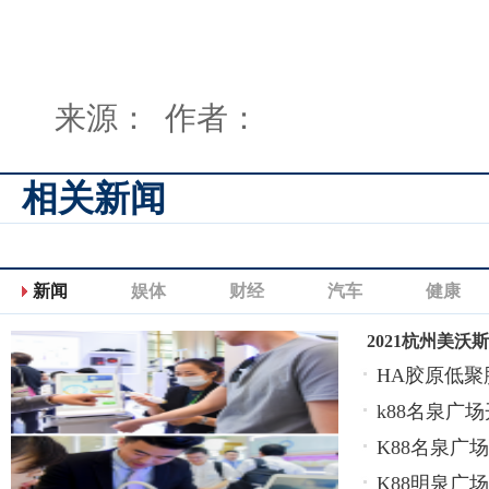
来源： 作者：
相关新闻
新闻
娱体
财经
汽车
健康
2021杭州美沃
HA胶原低
k88名泉广
K88名泉广
K88明泉广